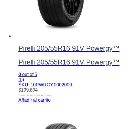
Pirelli 205/55R16 91V Powergy™
Pirelli 205/55R16 91V Powergy™
0
out of 5
(0)
SKU: 10PWRGY.0002000
$
199.804
$ 165.127 SIN IMPUESTOS NACIONALES
Añadir al carrito