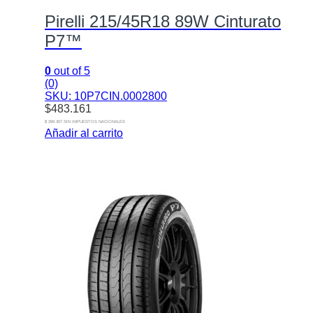
Pirelli 215/45R18 89W Cinturato
P7™
0
out of 5
(0)
SKU: 10P7CIN.0002800
$
483.161
$ 399.307 SIN IMPUESTOS NACIONALES
Añadir al carrito