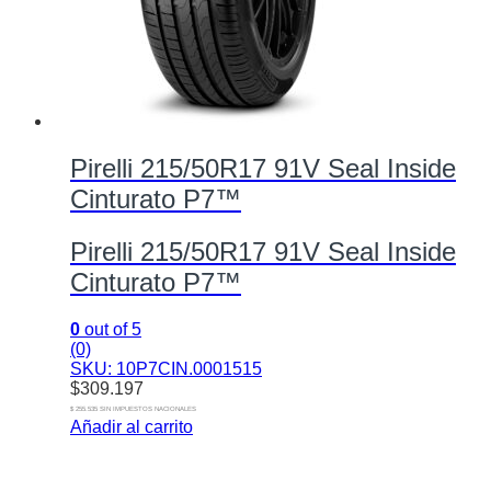
Pirelli 215/50R17 91V Seal Inside
Cinturato P7™
Pirelli 215/50R17 91V Seal Inside
Cinturato P7™
0
out of 5
(0)
SKU: 10P7CIN.0001515
$
309.197
$ 255.535 SIN IMPUESTOS NACIONALES
Añadir al carrito