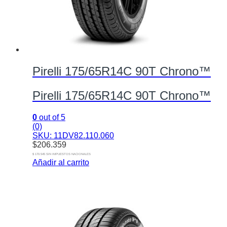
Pirelli 175/65R14C 90T Chrono™
Pirelli 175/65R14C 90T Chrono™
0
out of 5
(0)
SKU: 11DV82.110.060
$
206.359
$ 170.545 SIN IMPUESTOS NACIONALES
Añadir al carrito