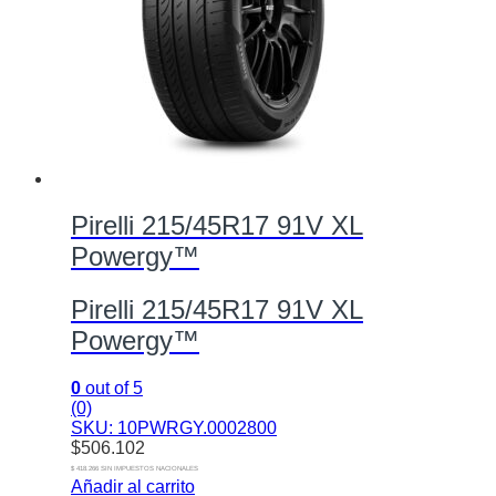
Pirelli 215/45R17 91V XL
Powergy™
Pirelli 215/45R17 91V XL
Powergy™
0
out of 5
(0)
SKU: 10PWRGY.0002800
$
506.102
$ 418.266 SIN IMPUESTOS NACIONALES
Añadir al carrito