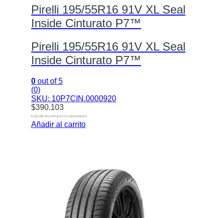
Pirelli 195/55R16 91V XL Seal
Inside Cinturato P7™
Pirelli 195/55R16 91V XL Seal
Inside Cinturato P7™
0
out of 5
(0)
SKU: 10P7CIN.0000920
$
390.103
$ 322.399 SIN IMPUESTOS NACIONALES
Añadir al carrito