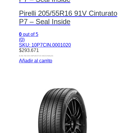
Pirelli 205/55R16 91V Cinturato
P7 – Seal Inside
0
out of 5
(0)
SKU: 10P7CIN.0001020
$
293.671
$ 242.703 SIN IMPUESTOS NACIONALES
Añadir al carrito