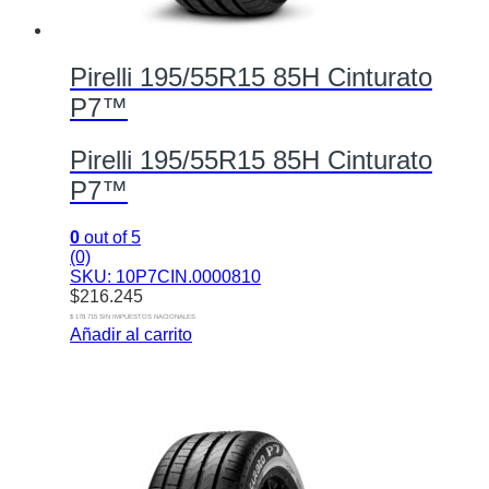
Pirelli 195/55R15 85H Cinturato
P7™
Pirelli 195/55R15 85H Cinturato
P7™
0
out of 5
(0)
SKU: 10P7CIN.0000810
$
216.245
$ 178.715 SIN IMPUESTOS NACIONALES
Añadir al carrito