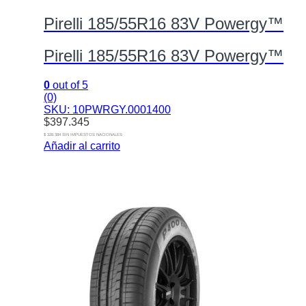
Pirelli 185/55R16 83V Powergy™
Pirelli 185/55R16 83V Powergy™
0
out of 5
(0)
SKU: 10PWRGY.0001400
$
397.345
$ 328.384 SIN IMPUESTOS NACIONALES
Añadir al carrito