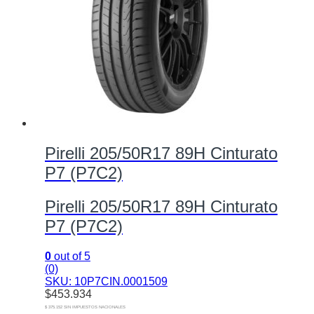
Pirelli 205/50R17 89H Cinturato
P7 (P7C2)
Pirelli 205/50R17 89H Cinturato
P7 (P7C2)
0
out of 5
(0)
SKU: 10P7CIN.0001509
$
453.934
$ 375.152 SIN IMPUESTOS NACIONALES