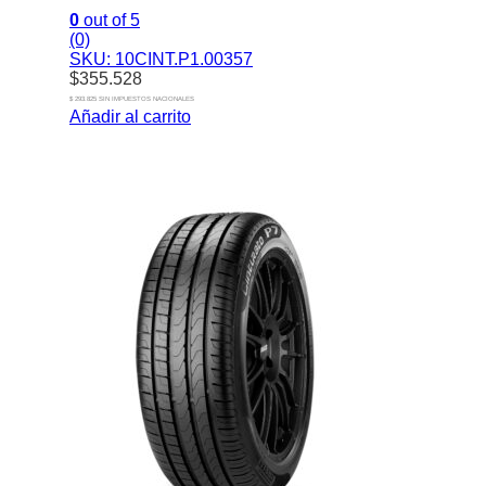
0
out of 5
(0)
SKU: 10CINT.P1.00357
$
355.528
$ 293.825 SIN IMPUESTOS NACIONALES
Añadir al carrito