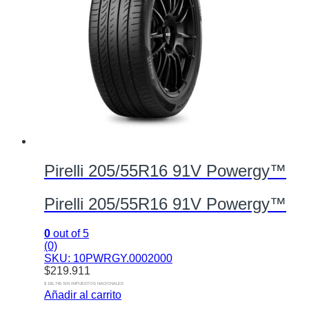
Pirelli 205/55R16 91V Powergy™
Pirelli 205/55R16 91V Powergy™
0
out of 5
(0)
SKU: 10PWRGY.0002000
$
219.911
$ 181.745 SIN IMPUESTOS NACIONALES
Añadir al carrito