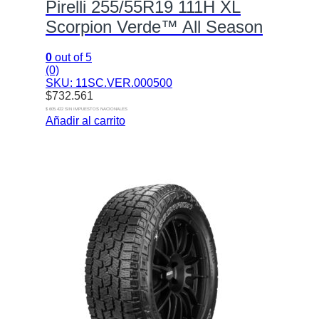
Pirelli 255/55R19 111H XL
Scorpion Verde™ All Season
0
out of 5
(0)
SKU: 11SC.VER.000500
$
732.561
$ 605.422 SIN IMPUESTOS NACIONALES
Añadir al carrito