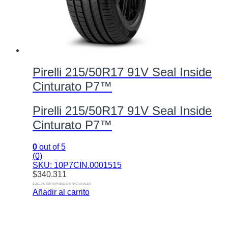
Pirelli 215/50R17 91V Seal Inside
Cinturato P7™
Pirelli 215/50R17 91V Seal Inside
Cinturato P7™
0
out of 5
(0)
SKU: 10P7CIN.0001515
$
340.311
$ 281.249 SIN IMPUESTOS NACIONALES
Añadir al carrito