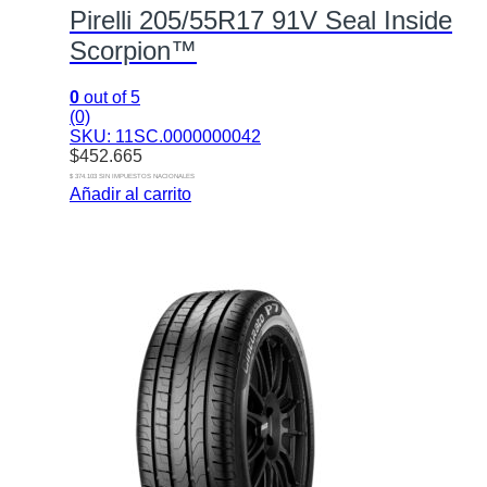
Pirelli 205/55R17 91V Seal Inside
Scorpion™
0
out of 5
(0)
SKU: 11SC.0000000042
$
452.665
$ 374.103 SIN IMPUESTOS NACIONALES
Añadir al carrito