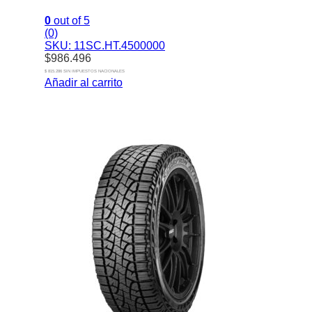
0
out of 5
(0)
SKU: 11SC.HT.4500000
$
986.496
$ 815.286 SIN IMPUESTOS NACIONALES
Añadir al carrito