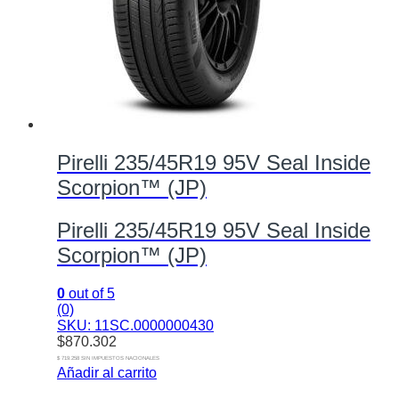
Pirelli 235/45R19 95V Seal Inside
Scorpion™ (JP)
Pirelli 235/45R19 95V Seal Inside
Scorpion™ (JP)
0
out of 5
(0)
SKU: 11SC.0000000430
$
870.302
$ 719.258 SIN IMPUESTOS NACIONALES
Añadir al carrito