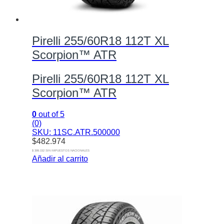
Pirelli 255/60R18 112T XL
Scorpion™ ATR
Pirelli 255/60R18 112T XL
Scorpion™ ATR
0
out of 5
(0)
SKU: 11SC.ATR.500000
$
482.974
$ 399.152 SIN IMPUESTOS NACIONALES
Añadir al carrito