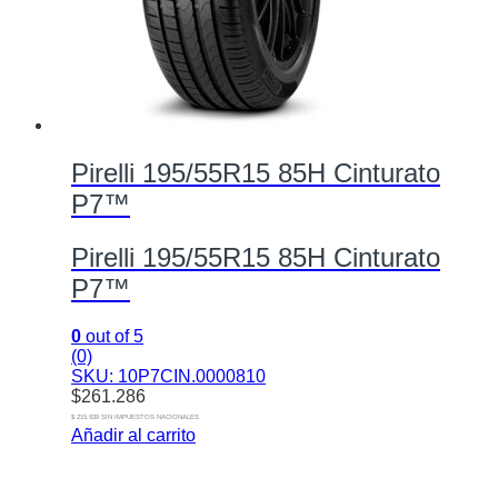
Pirelli 195/55R15 85H Cinturato
P7™
Pirelli 195/55R15 85H Cinturato
P7™
0
out of 5
(0)
SKU: 10P7CIN.0000810
$
261.286
$ 215.939 SIN IMPUESTOS NACIONALES
Añadir al carrito