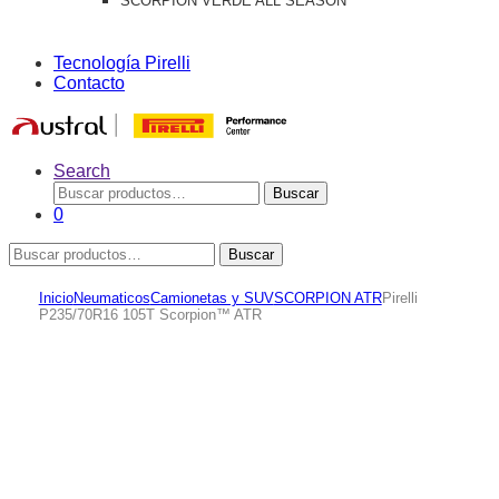
SCORPION VERDE ALL SEASON
Tecnología Pirelli
Contacto
Search
Buscar
Buscar
por:
0
Buscar
Buscar
por:
Inicio
Neumaticos
Camionetas y SUV
SCORPION ATR
Pirelli
P235/70R16 105T Scorpion™ ATR