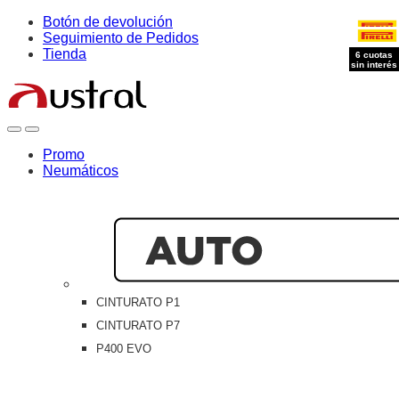
Skip
Skip
Botón de devolución
to
to
Seguimiento de Pedidos
navigation
content
Tienda
6 cuotas
6 cuotas
6 cuotas
6 cuotas
sin interés
sin interés
sin interés
sin interés
Open
Close
Promo
Neumáticos
CINTURATO P1
CINTURATO P7
P400 EVO