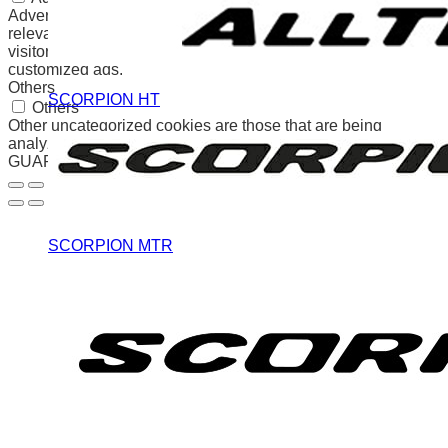
Advertisement cookies are used to provide visitors with
relevant ads and marketing campaigns. These cookies track
visitors across websites and collect information to provide
customized ads.
Others
SCORPION HT
Others
Other uncategorized cookies are those that are being
analyzed and have not been classified into a category as yet.
GUARDAR Y ACEPTAR
SCORPION MTR