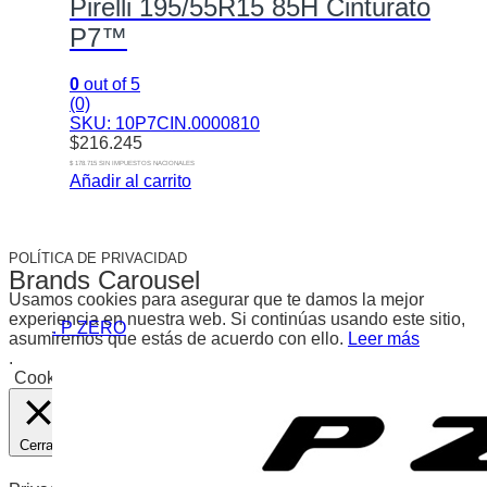
Pirelli 195/55R15 85H Cinturato
P7™
0
out of 5
(0)
SKU: 10P7CIN.0000810
$
216.245
$ 178.715 SIN IMPUESTOS NACIONALES
Añadir al carrito
POLÍTICA DE PRIVACIDAD
Brands Carousel
Usamos cookies para asegurar que te damos la mejor
experiencia en nuestra web. Si continúas usando este sitio,
. P ZERO
asumiremos que estás de acuerdo con ello.
Leer más
.
Cookies
Aceptar
Cerrar