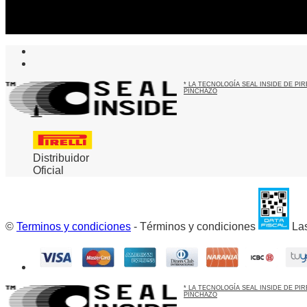
Suscribite al newsletter
...y recibirás primero
nuestras ofertas
* LA TECNOLOGÍA SEAL INSIDE DE P
PINCHAZO
Distribuidor
Oficial
©
Terminos y condiciones
- Términos y condiciones
Las
* LA TECNOLOGÍA SEAL INSIDE DE P
PINCHAZO