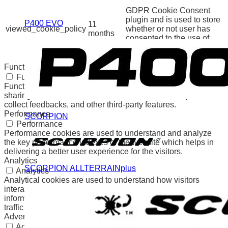
The cookie is set by the
GDPR Cookie Consent
plugin and is used to store
P400 EVO
11
viewed_cookie_policy
whether or not user has
months
consented to the use of
cookies. It does not store
any personal data.
Functional
Functional
Functional cookies help to perform certain functionalities like
sharing the content of the website on social media platforms,
collect feedbacks, and other third-party features.
Performance
SCORPION
Performance
Performance cookies are used to understand and analyze
the key performance indexes of the website which helps in
delivering a better user experience for the visitors.
Analytics
SCORPION ALLTERRAINplus
Analytics
Analytical cookies are used to understand how visitors
interact with the website. These cookies help provide
information on metrics the number of visitors, bounce rate,
traffic source, etc.
Advertisement
Advertisement