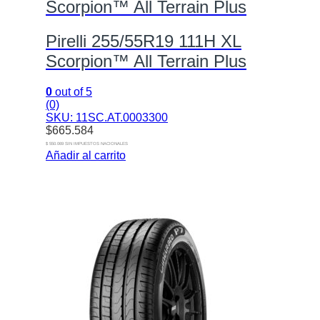
Scorpion™ All Terrain Plus
Pirelli 255/55R19 111H XL
Scorpion™ All Terrain Plus
0
out of 5
(0)
SKU: 11SC.AT.0003300
$
665.584
$ 550.069 SIN IMPUESTOS NACIONALES
Añadir al carrito