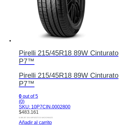
Pirelli 215/45R18 89W Cinturato
P7™
Pirelli 215/45R18 89W Cinturato
P7™
0
out of 5
(0)
SKU: 10P7CIN.0002800
$
483.161
$ 399.307 SIN IMPUESTOS NACIONALES
Añadir al carrito