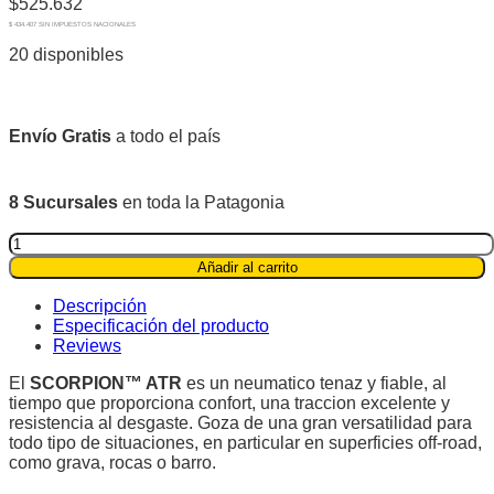
$
525.632
$ 434.407 SIN IMPUESTOS NACIONALES
20 disponibles
Envío Gratis
a todo el país
8 Sucursales
en toda la Patagonia
Pirelli
P235/70R16
Añadir al carrito
105T
Scorpion™
Descripción
ATR
Especificación del producto
quantity
Reviews
El
SCORPION™ ATR
es un neumatico tenaz y fiable, al
tiempo que proporciona confort, una traccion excelente y
resistencia al desgaste. Goza de una gran versatilidad para
todo tipo de situaciones, en particular en superficies off-road,
como grava, rocas o barro.