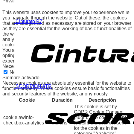
Privacy Overview
This website uses cookies to improve your experience while
you navigate through the website. Out of these, the cookies
.Cinturato P7
that are categorized as necessary are stored on your browser
as they are essential for the working of basic functionalities of
the website. We also use third-party cookies that help us
analyze and understand how you use this website. These
cookies will be stored in your browser only with your consent.
You also have the option to opt-out of these cookies. But
opting out of some of these cookies may affect your browsing
experience.
Necessary
Necessary
Siempre activado
Necessary cookies are absolutely essential for the website to
.SCORPION ATR
function properly. These cookies ensure basic functionalities
and security features of the website, anonymously.
Cookie
Duración
Descripción
This cookie is set by
GDPR Cookie Consent
cookielawinfo-
11
plugin. The cookie is used
checkbox-analytics
months
to store the user consent
for the cookies in the
category "Analytics".