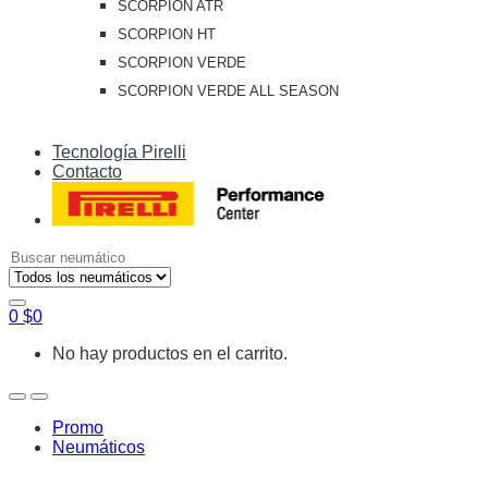
SCORPION ATR
SCORPION HT
SCORPION VERDE
SCORPION VERDE ALL SEASON
Tecnología Pirelli
Contacto
Search
for:
0
$
0
No hay productos en el carrito.
Open
Close
Promo
Neumáticos