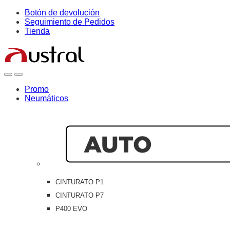
Skip
Skip
Botón de devolución
to
to
Seguimiento de Pedidos
navigation
content
Tienda
Open
Close
Promo
Neumáticos
CINTURATO P1
CINTURATO P7
P400 EVO