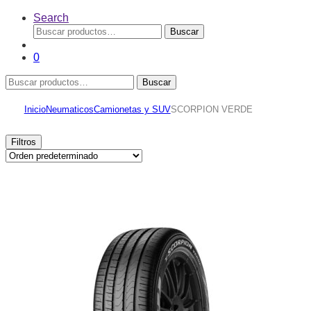
Search
Buscar
Buscar
por:
0
Buscar
Buscar
por:
Inicio
Neumaticos
Camionetas y SUV
SCORPION VERDE
Filtros