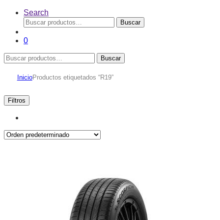
Search
Buscar
Buscar
por:
0
Buscar
Buscar
por:
Inicio
Productos etiquetados “R19”
Filtros