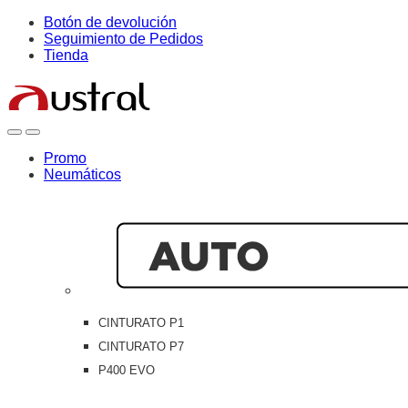
Skip
Skip
Botón de devolución
to
to
Seguimiento de Pedidos
navigation
content
Tienda
Open
Close
Promo
Neumáticos
CINTURATO P1
CINTURATO P7
P400 EVO