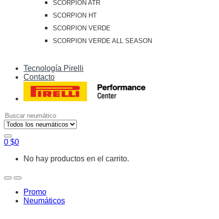
SCORPION ATR
SCORPION HT
SCORPION VERDE
SCORPION VERDE ALL SEASON
Tecnología Pirelli
Contacto
Search
for:
0
$
0
No hay productos en el carrito.
Open
Close
Promo
Neumáticos