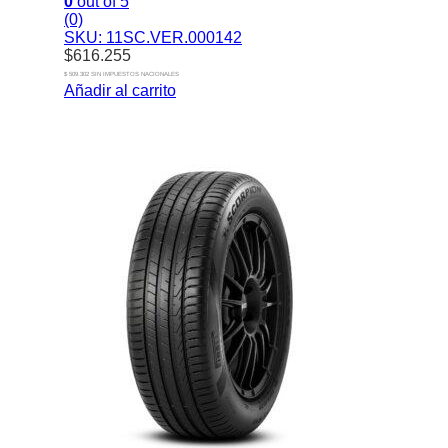
0
out of 5
(0)
SKU: 11SC.VER.000142
$
616.255
$ 509.302 SIN IMPUESTOS NACIONALES
Añadir al carrito