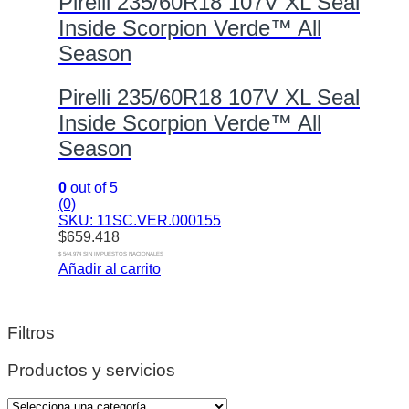
Pirelli 235/60R18 107V XL Seal
Inside Scorpion Verde™ All
Season
Pirelli 235/60R18 107V XL Seal
Inside Scorpion Verde™ All
Season
0
out of 5
(0)
SKU: 11SC.VER.000155
$
659.418
$ 544.974 SIN IMPUESTOS NACIONALES
Añadir al carrito
Filtros
Productos y servicios