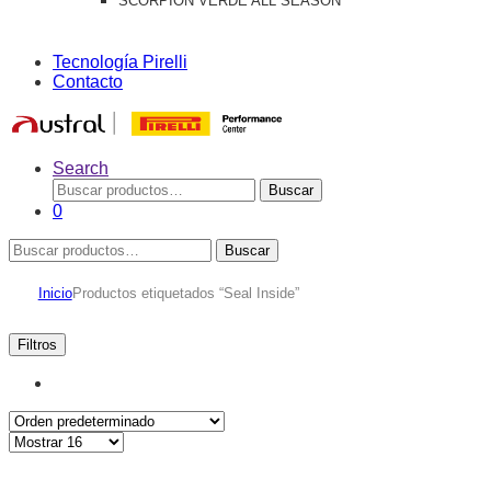
SCORPION VERDE ALL SEASON
Tecnología Pirelli
Contacto
Search
Buscar
Buscar
por:
0
Buscar
Buscar
por:
Inicio
Productos etiquetados “Seal Inside”
Filtros