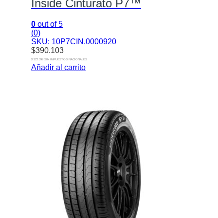
Inside Cinturato P7™
0
out of 5
(0)
SKU: 10P7CIN.0000920
$
390.103
$ 322.399 SIN IMPUESTOS NACIONALES
Añadir al carrito