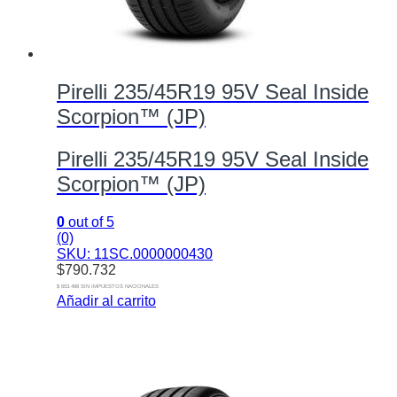
Pirelli 235/45R19 95V Seal Inside
Scorpion™ (JP)
Pirelli 235/45R19 95V Seal Inside
Scorpion™ (JP)
0
out of 5
(0)
SKU: 11SC.0000000430
$
790.732
$ 653.498 SIN IMPUESTOS NACIONALES
Añadir al carrito