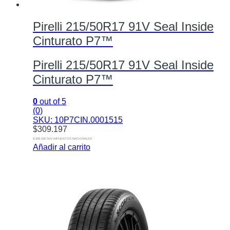
Pirelli 215/50R17 91V Seal Inside
Cinturato P7™
Pirelli 215/50R17 91V Seal Inside
Cinturato P7™
0
out of 5
(0)
SKU: 10P7CIN.0001515
$
309.197
$ 255.535 SIN IMPUESTOS NACIONALES
Añadir al carrito