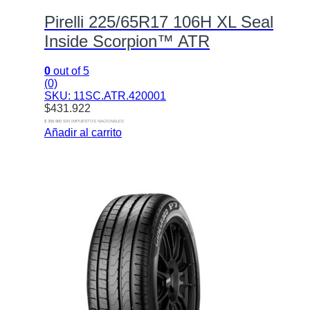
Pirelli 225/65R17 106H XL Seal
Inside Scorpion™ ATR
0
out of 5
(0)
SKU: 11SC.ATR.420001
$
431.922
$ 356.960 SIN IMPUESTOS NACIONALES
Añadir al carrito