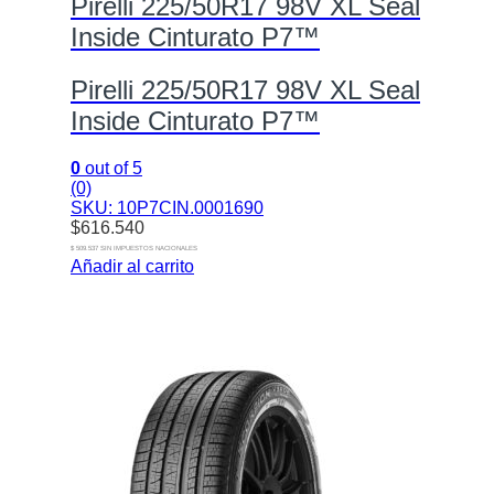
Pirelli 225/50R17 98V XL Seal
Inside Cinturato P7™
Pirelli 225/50R17 98V XL Seal
Inside Cinturato P7™
0
out of 5
(0)
SKU: 10P7CIN.0001690
$
616.540
$ 509.537 SIN IMPUESTOS NACIONALES
Añadir al carrito