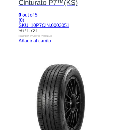
Cinturato P7™(KS)
0
out of 5
(0)
SKU: 10P7CIN.0003051
$
671.721
$ 555.141 SIN IMPUESTOS NACIONALES
Añadir al carrito