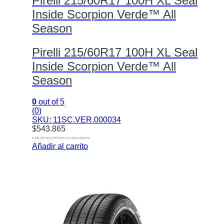
Pirelli 215/60R17 100H XL Seal
Inside Scorpion Verde™ All
Season
Pirelli 215/60R17 100H XL Seal
Inside Scorpion Verde™ All
Season
0
out of 5
(0)
SKU: 11SC.VER.000034
$
543.865
$ 449.475 SIN IMPUESTOS NACIONALES
Añadir al carrito