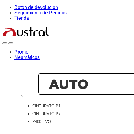
Skip
Skip
Botón de devolución
to
to
Seguimiento de Pedidos
navigation
content
Tienda
Open
Close
Promo
Neumáticos
CINTURATO P1
CINTURATO P7
P400 EVO