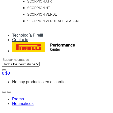
SCORPION ATR
SCORPION HT
SCORPION VERDE
SCORPION VERDE ALL SEASON
Tecnología Pirelli
Contacto
Search
for:
0
$
0
No hay productos en el carrito.
Open
Close
Promo
Neumáticos