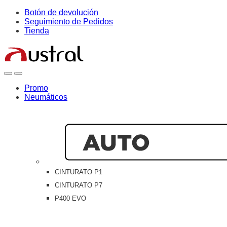
Skip
Skip
Botón de devolución
to
to
Seguimiento de Pedidos
navigation
content
Tienda
Open
Close
Promo
Neumáticos
CINTURATO P1
CINTURATO P7
P400 EVO