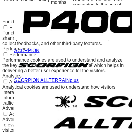
months
consented to the use of
cookies. It does not store
any personal data.
Functional
Functional
Functional cookies help to perform certain functionalities like
sharing the content of the website on social media platforms,
collect feedbacks, and other third-party features.
Performance
SCORPION
Performance
Performance cookies are used to understand and analyze
the key performance indexes of the website which helps in
delivering a better user experience for the visitors.
Analytics
SCORPION ALLTERRAINplus
Analytics
Analytical cookies are used to understand how visitors
interact with the website. These cookies help provide
information on metrics the number of visitors, bounce rate,
traffic source, etc.
Advertisement
Advertisement
Advertisement cookies are used to provide visitors with
relevant ads and marketing campaigns. These cookies track
visitors across websites and collect information to provide