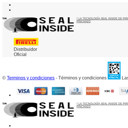
* LA TECNOLOGÍA SEAL INSIDE DE P
PINCHAZO
Distribuidor
Oficial
©
Terminos y condiciones
- Términos y condiciones
Las
* LA TECNOLOGÍA SEAL INSIDE DE P
PINCHAZO