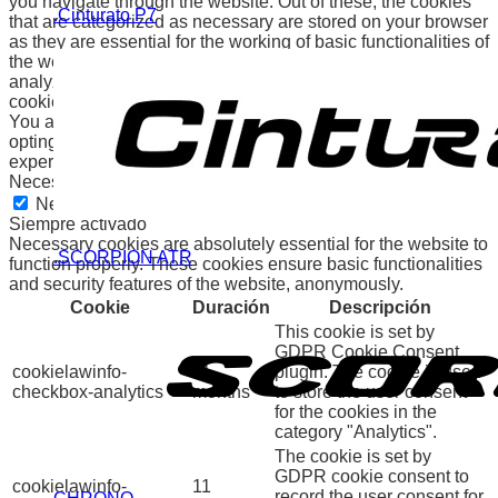
you navigate through the website. Out of these, the cookies
.Cinturato P7
that are categorized as necessary are stored on your browser
as they are essential for the working of basic functionalities of
the website. We also use third-party cookies that help us
analyze and understand how you use this website. These
cookies will be stored in your browser only with your consent.
You also have the option to opt-out of these cookies. But
opting out of some of these cookies may affect your browsing
experience.
Necessary
Necessary
Siempre activado
Necessary cookies are absolutely essential for the website to
.SCORPION ATR
function properly. These cookies ensure basic functionalities
and security features of the website, anonymously.
Cookie
Duración
Descripción
This cookie is set by
GDPR Cookie Consent
cookielawinfo-
11
plugin. The cookie is used
checkbox-analytics
months
to store the user consent
for the cookies in the
category "Analytics".
The cookie is set by
GDPR cookie consent to
cookielawinfo-
11
record the user consent for