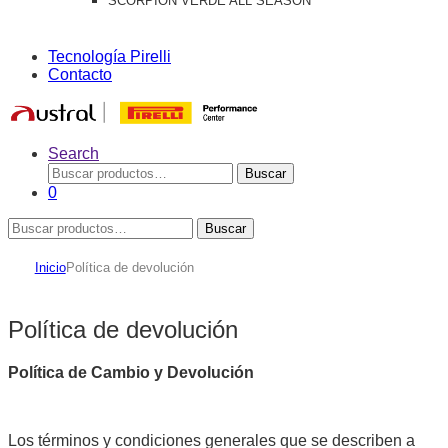
SCORPION VERDE ALL SEASON
Tecnología Pirelli
Contacto
Search
Buscar
Buscar
por:
0
Buscar
Buscar
por:
Inicio
Política de devolución
Política de devolución
Política de Cambio y Devolución
Los términos y condiciones generales que se describen a