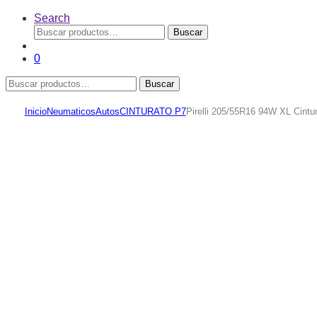
Search
Buscar
Buscar
por:
0
Buscar
Buscar
por:
Inicio
Neumaticos
Autos
CINTURATO P7
Pirelli 205/55R16 94W XL Cint