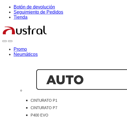
Skip
Skip
Botón de devolución
to
to
Seguimiento de Pedidos
navigation
content
Tienda
Open
Close
Promo
Neumáticos
CINTURATO P1
CINTURATO P7
P400 EVO