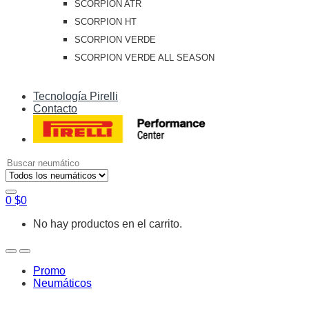
SCORPION ATR
SCORPION HT
SCORPION VERDE
SCORPION VERDE ALL SEASON
Tecnología Pirelli
Contacto
Search
for:
0
$
0
No hay productos en el carrito.
Open
Close
Promo
Neumáticos