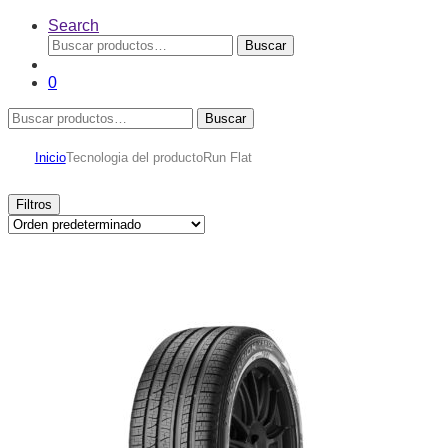
Search
Buscar
Buscar
por:
0
Buscar
Buscar
por:
Inicio
Tecnologia del producto
Run Flat
Filtros