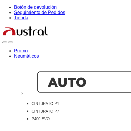
Skip
Skip
Botón de devolución
to
to
Seguimiento de Pedidos
navigation
content
Tienda
Open
Close
Promo
Neumáticos
CINTURATO P1
CINTURATO P7
P400 EVO