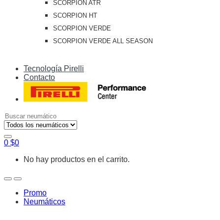
SCORPION ATR
SCORPION HT
SCORPION VERDE
SCORPION VERDE ALL SEASON
Tecnología Pirelli
Contacto
Search
for:
0
$
0
No hay productos en el carrito.
Open
Close
Promo
Neumáticos