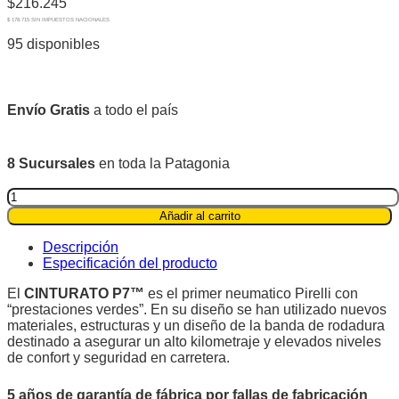
$
216.245
$ 178.715 SIN IMPUESTOS NACIONALES
95 disponibles
Envío Gratis
a todo el país
8 Sucursales
en toda la Patagonia
Pirelli
195/55R15
Añadir al carrito
85H
Cinturato
Descripción
P7™
Especificación del producto
quantity
El
CINTURATO P7™
es el primer neumatico Pirelli con
“prestaciones verdes”. En su diseño se han utilizado nuevos
materiales, estructuras y un diseño de la banda de rodadura
destinado a asegurar un alto kilometraje y elevados niveles
de confort y seguridad en carretera.
5 años de garantía de fábrica por fallas de fabricación