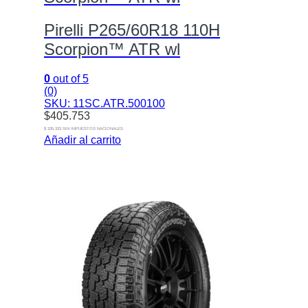
Pirelli P265/60R18 110H
Scorpion™ ATR wl
0
out of 5
(0)
SKU: 11SC.ATR.500100
$
405.753
$ 335.333 SIN IMPUESTOS NACIONALES
Añadir al carrito