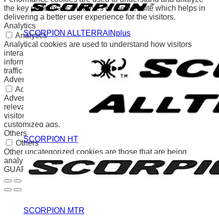
the key performance indexes of the website which helps in
delivering a better user experience for the visitors.
Analytics
SCORPION ALLTERRAINplus
Analytics
Analytical cookies are used to understand how visitors
interact with the website. These cookies help provide
information on metrics the number of visitors, bounce rate,
traffic source, etc.
Advertisement
Advertisement
Advertisement cookies are used to provide visitors with
relevant ads and marketing campaigns. These cookies track
visitors across websites and collect information to provide
customized ads.
Others
SCORPION HT
Others
Other uncategorized cookies are those that are being
analyzed and have not been classified into a category as yet.
GUARDAR Y ACEPTAR
SCORPION MTR