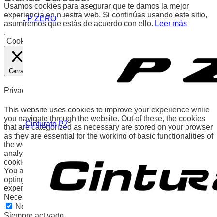
Usamos cookies para asegurar que te damos la mejor
experiencia en nuestra web. Si continúas usando este sitio,
. P ZERO
asumiremos que estás de acuerdo con ello.
Leer más
.
Cookies
Aceptar
Cerrar
Privacy Overview
This website uses cookies to improve your experience while
you navigate through the website. Out of these, the cookies
.Cinturato P7
that are categorized as necessary are stored on your browser
as they are essential for the working of basic functionalities of
the website. We also use third-party cookies that help us
analyze and understand how you use this website. These
cookies will be stored in your browser only with your consent.
You also have the option to opt-out of these cookies. But
opting out of some of these cookies may affect your browsing
experience.
Necessary
Necessary
Siempre activado