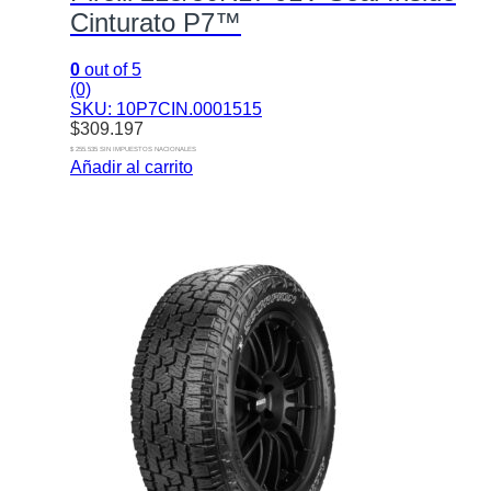
Cinturato P7™
0
out of 5
(0)
SKU: 10P7CIN.0001515
$
309.197
$ 255.535 SIN IMPUESTOS NACIONALES
Añadir al carrito