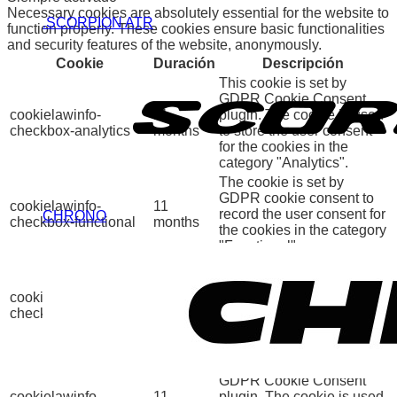
Necessary cookies are absolutely essential for the website to
.SCORPION ATR
function properly. These cookies ensure basic functionalities
and security features of the website, anonymously.
Cookie
Duración
Descripción
This cookie is set by
GDPR Cookie Consent
cookielawinfo-
11
plugin. The cookie is used
checkbox-analytics
months
to store the user consent
for the cookies in the
category "Analytics".
The cookie is set by
GDPR cookie consent to
cookielawinfo-
11
record the user consent for
CHRONO
checkbox-functional
months
the cookies in the category
"Functional".
This cookie is set by
GDPR Cookie Consent
cookielawinfo-
11
plugin. The cookies is
checkbox-necessary
months
used to store the user
consent for the cookies in
the category "Necessary".
This cookie is set by
GDPR Cookie Consent
cookielawinfo-
11
plugin. The cookie is used