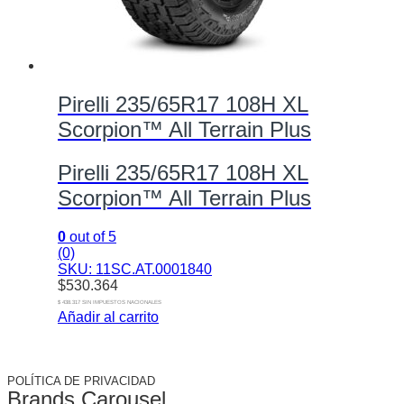
Pirelli 235/65R17 108H XL
Scorpion™ All Terrain Plus
Pirelli 235/65R17 108H XL
Scorpion™ All Terrain Plus
0
out of 5
(0)
SKU: 11SC.AT.0001840
$
530.364
$ 438.317 SIN IMPUESTOS NACIONALES
Añadir al carrito
POLÍTICA DE PRIVACIDAD
Brands Carousel