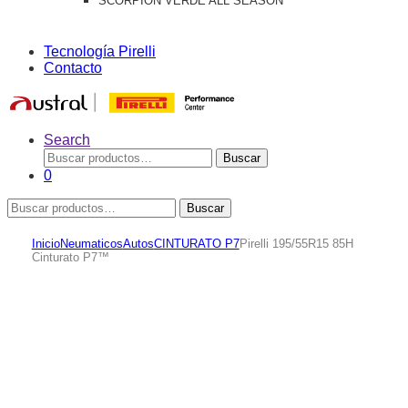
SCORPION VERDE ALL SEASON
Tecnología Pirelli
Contacto
Search
Buscar
Buscar
por:
0
Buscar
Buscar
por:
Inicio
Neumaticos
Autos
CINTURATO P7
Pirelli 195/55R15 85H
Cinturato P7™