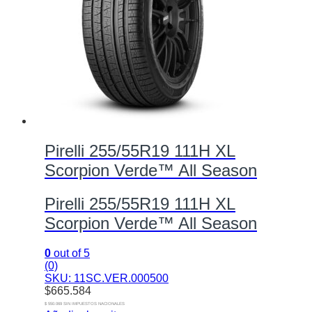
Pirelli 255/55R19 111H XL
Scorpion Verde™ All Season
Pirelli 255/55R19 111H XL
Scorpion Verde™ All Season
0
out of 5
(0)
SKU: 11SC.VER.000500
$
665.584
$ 550.069 SIN IMPUESTOS NACIONALES