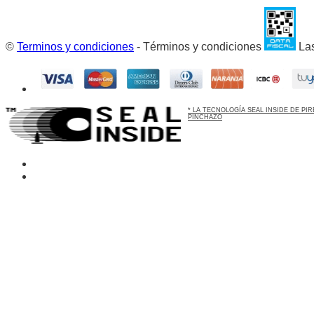
©
Terminos y condiciones
- Términos y condiciones
Las
* LA TECNOLOGÍA SEAL INSIDE DE P
PINCHAZO