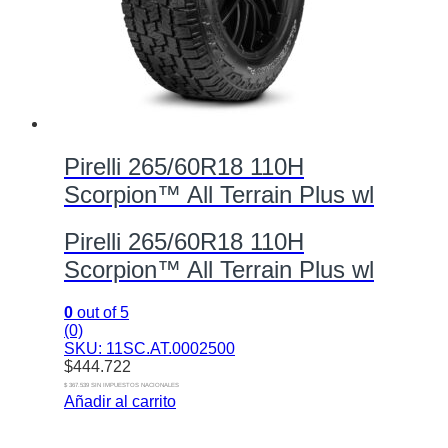
Pirelli 265/60R18 110H
Scorpion™ All Terrain Plus wl
Pirelli 265/60R18 110H
Scorpion™ All Terrain Plus wl
0
out of 5
(0)
SKU: 11SC.AT.0002500
$
444.722
$ 367.539 SIN IMPUESTOS NACIONALES
Añadir al carrito