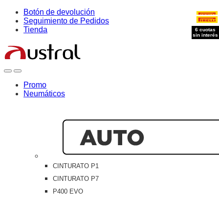
Skip
Skip
Botón de devolución
to
to
Seguimiento de Pedidos
navigation
content
Tienda
6 cuotas
6 cuotas
6 cuotas
6 cuotas
sin interés
sin interés
sin interés
sin interés
Open
Close
Promo
Neumáticos
CINTURATO P1
CINTURATO P7
P400 EVO