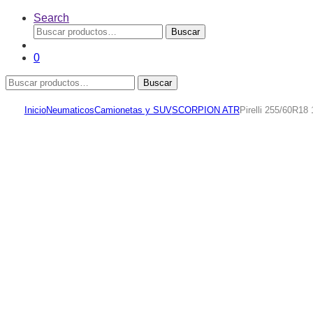
Search
Buscar
Buscar
por:
0
Buscar
Buscar
por:
Inicio
Neumaticos
Camionetas y SUV
SCORPION ATR
Pirelli 255/60R1