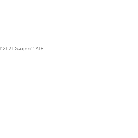
8 112T XL Scorpion™ ATR