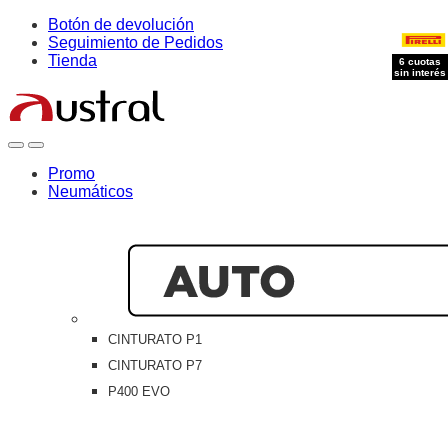
Skip
Skip
Botón de devolución
to
to
Seguimiento de Pedidos
navigation
content
Tienda
6 cuotas
sin interés
Open
Close
Promo
Neumáticos
CINTURATO P1
CINTURATO P7
P400 EVO