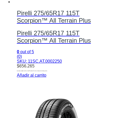
Pirelli 275/65R17 115T
Scorpion™ All Terrain Plus
Pirelli 275/65R17 115T
Scorpion™ All Terrain Plus
0
out of 5
(0)
SKU: 11SC.AT.0002250
$
656.265
$ 542.368 SIN IMPUESTOS NACIONALES
Añadir al carrito