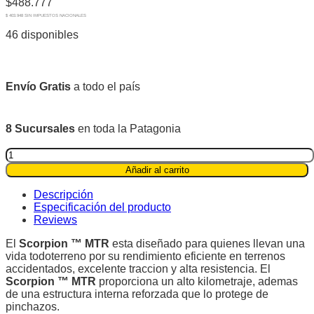
$
488.777
$ 403.948 SIN IMPUESTOS NACIONALES
46 disponibles
Envío Gratis
a todo el país
8 Sucursales
en toda la Patagonia
Pirelli
LT215/75R15
Añadir al carrito
106Q
Scorpion™
Descripción
MTR
Especificación del producto
quantity
Reviews
El
Scorpion ™ MTR
esta diseñado para quienes llevan una
vida todoterreno por su rendimiento eficiente en terrenos
accidentados, excelente traccion y alta resistencia. El
Scorpion ™ MTR
proporciona un alto kilometraje, ademas
de una estructura interna reforzada que lo protege de
pinchazos.