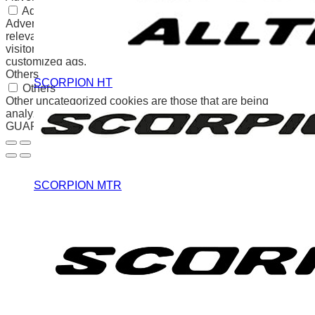
Advertisement
Advertisement cookies are used to provide visitors with
relevant ads and marketing campaigns. These cookies track
visitors across websites and collect information to provide
customized ads.
Others
SCORPION HT
Others
Other uncategorized cookies are those that are being
analyzed and have not been classified into a category as yet.
GUARDAR Y ACEPTAR
SCORPION MTR