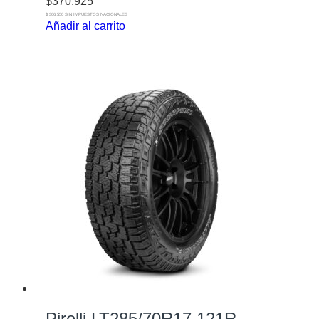
$
370.925
$ 306.550 SIN IMPUESTOS NACIONALES
Añadir al carrito
Pirelli LT285/70R17 121R