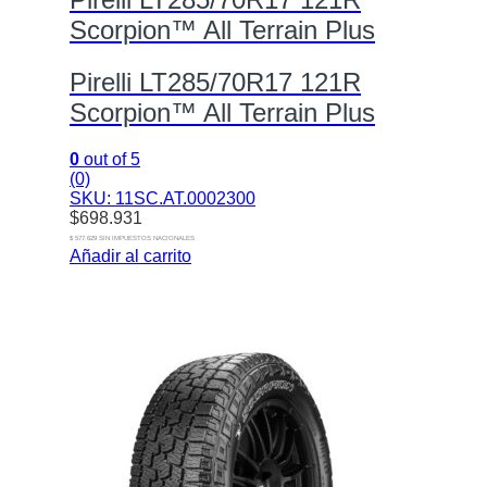
Scorpion™ All Terrain Plus
Pirelli LT285/70R17 121R
Scorpion™ All Terrain Plus
0
out of 5
(0)
SKU: 11SC.AT.0002300
$
698.931
$ 577.629 SIN IMPUESTOS NACIONALES
Añadir al carrito