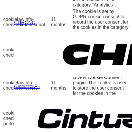
category "Analytics".
The cookie is set by
GDPR cookie consent to
cookielawinfo-
11
record the user consent for
CHRONO
checkbox-functional
months
the cookies in the category
"Functional".
This cookie is set by
GDPR Cookie Consent
cookielawinfo-
11
plugin. The cookies is
checkbox-necessary
months
used to store the user
consent for the cookies in
the category "Necessary".
This cookie is set by
GDPR Cookie Consent
cookielawinfo-
11
plugin. The cookie is used
Cinturato P1
checkbox-others
months
to store the user consent
for the cookies in the
category "Other.
This cookie is set by
GDPR Cookie Consent
cookielawinfo-
11
plugin. The cookie is used
checkbox-
months
to store the user consent
performance
for the cookies in the
category "Performance".