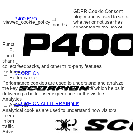
The cookie is set by the
GDPR Cookie Consent
plugin and is used to store
P400 EVO
11
viewed_cookie_policy
whether or not user has
months
consented to the use of
cookies. It does not store
any personal data.
Functional
Functional
Functional cookies help to perform certain functionalities like
sharing the content of the website on social media platforms,
collect feedbacks, and other third-party features.
Performance
SCORPION
Performance
Performance cookies are used to understand and analyze
the key performance indexes of the website which helps in
delivering a better user experience for the visitors.
Analytics
SCORPION ALLTERRAINplus
Analytics
Analytical cookies are used to understand how visitors
interact with the website. These cookies help provide
information on metrics the number of visitors, bounce rate,
traffic source, etc.
Advertisement