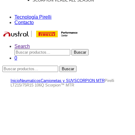
SCORPION VERDE ALL SEASON
Tecnología Pirelli
Contacto
Search
Buscar
Buscar
por:
0
Buscar
Buscar
por:
Inicio
Neumaticos
Camionetas y SUV
SCORPION MTR
Pirelli
LT215/75R15 106Q Scorpion™ MTR