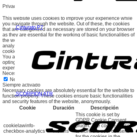
Privacy Overview
This website uses cookies to improve your experience while
you navigate through the website. Out of these, the cookies
.Cinturato P7
that are categorized as necessary are stored on your browser
as they are essential for the working of basic functionalities of
the website. We also use third-party cookies that help us
analyze and understand how you use this website. These
cookies will be stored in your browser only with your consent.
You also have the option to opt-out of these cookies. But
opting out of some of these cookies may affect your browsing
experience.
Necessary
Necessary
Siempre activado
Necessary cookies are absolutely essential for the website to
.SCORPION ATR
function properly. These cookies ensure basic functionalities
and security features of the website, anonymously.
Cookie
Duración
Descripción
This cookie is set by
GDPR Cookie Consent
cookielawinfo-
11
plugin. The cookie is used
checkbox-analytics
months
to store the user consent
for the cookies in the