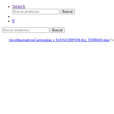
Search
Buscar
Buscar
por:
0
Buscar
Buscar
por:
Inicio
Neumaticos
Camionetas y SUV
SCORPION ALL TERRAIN plus
Pir