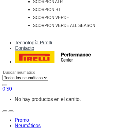
SCORPION ATR
SCORPION HT
SCORPION VERDE
SCORPION VERDE ALL SEASON
Tecnología Pirelli
Contacto
Search
for:
0
$
0
No hay productos en el carrito.
Open
Close
Promo
Neumáticos