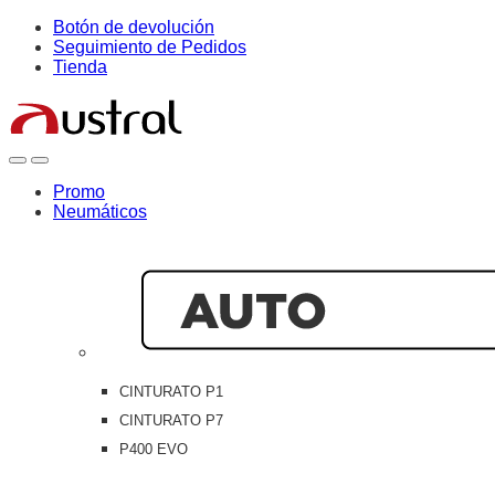
Skip
Skip
Botón de devolución
to
to
Seguimiento de Pedidos
navigation
content
Tienda
Open
Close
Promo
Neumáticos
CINTURATO P1
CINTURATO P7
P400 EVO