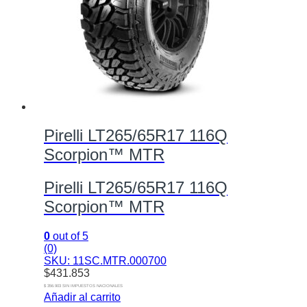
Pirelli LT265/65R17 116Q
Scorpion™ MTR
Pirelli LT265/65R17 116Q
Scorpion™ MTR
0
out of 5
(0)
SKU: 11SC.MTR.000700
$
431.853
$ 356.903 SIN IMPUESTOS NACIONALES
Añadir al carrito