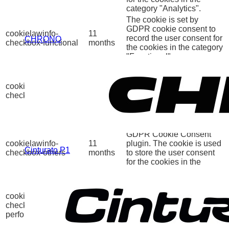
category "Analytics".
The cookie is set by
GDPR cookie consent to
cookielawinfo-
11
record the user consent for
CHRONO
checkbox-functional
months
the cookies in the category
"Functional".
This cookie is set by
GDPR Cookie Consent
cookielawinfo-
11
plugin. The cookies is
checkbox-necessary
months
used to store the user
consent for the cookies in
the category "Necessary".
This cookie is set by
GDPR Cookie Consent
cookielawinfo-
11
plugin. The cookie is used
Cinturato P1
checkbox-others
months
to store the user consent
for the cookies in the
category "Other.
This cookie is set by
GDPR Cookie Consent
cookielawinfo-
11
plugin. The cookie is used
checkbox-
months
to store the user consent
performance
for the cookies in the
category "Performance".