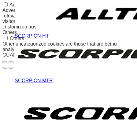
Advertisement
Advertisement cookies are used to provide visitors with
relevant ads and marketing campaigns. These cookies track
visitors across websites and collect information to provide
customized ads.
Others
SCORPION HT
Others
Other uncategorized cookies are those that are being
analyzed and have not been classified into a category as yet.
GUARDAR Y ACEPTAR
SCORPION MTR