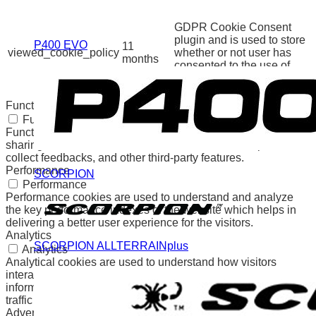
The cookie is set by the
GDPR Cookie Consent
plugin and is used to store
P400 EVO
11
viewed_cookie_policy
whether or not user has
months
consented to the use of
cookies. It does not store
any personal data.
Functional
Functional
Functional cookies help to perform certain functionalities like
sharing the content of the website on social media platforms,
collect feedbacks, and other third-party features.
Performance
SCORPION
Performance
Performance cookies are used to understand and analyze
the key performance indexes of the website which helps in
delivering a better user experience for the visitors.
Analytics
SCORPION ALLTERRAINplus
Analytics
Analytical cookies are used to understand how visitors
interact with the website. These cookies help provide
information on metrics the number of visitors, bounce rate,
traffic source, etc.
Advertisement