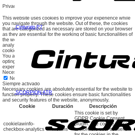
Privacy Overview
This website uses cookies to improve your experience while
you navigate through the website. Out of these, the cookies
.Cinturato P7
that are categorized as necessary are stored on your browser
as they are essential for the working of basic functionalities of
the website. We also use third-party cookies that help us
analyze and understand how you use this website. These
cookies will be stored in your browser only with your consent.
You also have the option to opt-out of these cookies. But
opting out of some of these cookies may affect your browsing
experience.
Necessary
Necessary
Siempre activado
Necessary cookies are absolutely essential for the website to
.SCORPION ATR
function properly. These cookies ensure basic functionalities
and security features of the website, anonymously.
Cookie
Duración
Descripción
This cookie is set by
GDPR Cookie Consent
cookielawinfo-
11
plugin. The cookie is used
checkbox-analytics
months
to store the user consent
for the cookies in the