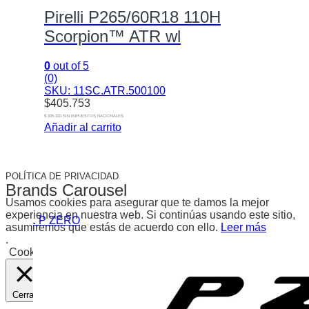
Pirelli P265/60R18 110H
Scorpion™ ATR wl
0
out of 5
(0)
SKU: 11SC.ATR.500100
$
405.753
$ 335.333 SIN IMPUESTOS NACIONALES
Añadir al carrito
POLÍTICA DE PRIVACIDAD
Brands Carousel
Usamos cookies para asegurar que te damos la mejor
experiencia en nuestra web. Si continúas usando este sitio,
. P ZERO
asumiremos que estás de acuerdo con ello.
Leer más
.
Cookies
Aceptar
Cerrar