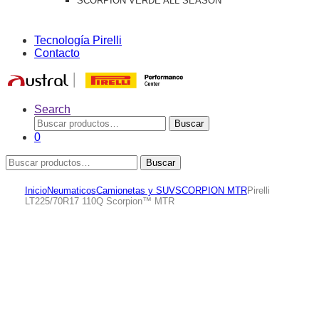
SCORPION VERDE ALL SEASON
Tecnología Pirelli
Contacto
Search
Buscar
Buscar
por:
0
Buscar
Buscar
por:
Inicio
Neumaticos
Camionetas y SUV
SCORPION MTR
Pirelli
LT225/70R17 110Q Scorpion™ MTR