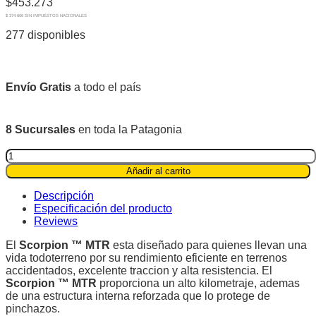
$
453.273
$ 374.606 SIN IMPUESTOS NACIONALES
277 disponibles
Envío Gratis
a todo el país
8 Sucursales
en toda la Patagonia
Pirelli
LT225/70R17
Añadir al carrito
110Q
Scorpion™
Descripción
MTR
Especificación del producto
quantity
Reviews
El
Scorpion ™ MTR
esta diseñado para quienes llevan una
vida todoterreno por su rendimiento eficiente en terrenos
accidentados, excelente traccion y alta resistencia. El
Scorpion ™ MTR
proporciona un alto kilometraje, ademas
de una estructura interna reforzada que lo protege de
pinchazos.