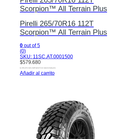
Scorpion™ All Terrain Plus
Pirelli 265/70R16 112T
Scorpion™ All Terrain Plus
0
out of 5
(0)
SKU: 11SC.AT.0001500
$
579.680
$ 479.074 SIN IMPUESTOS NACIONALES
Añadir al carrito