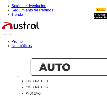
Skip
Skip
Botón de devolución
to
to
Seguimiento de Pedidos
navigation
content
Tienda
6 cuotas
6 cuotas
sin interés
sin interés
Open
Close
Promo
Neumáticos
CINTURATO P1
CINTURATO P7
P400 EVO